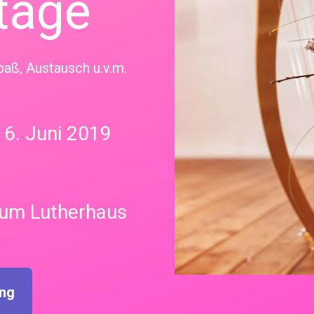
tage
aß, Austausch u.v.m.
16. Juni 2019
um Lutherhaus 
ng